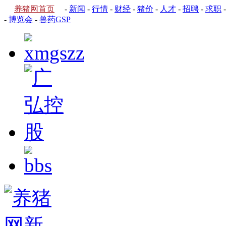
养猪网首页
-
新闻
-
行情
-
财经
-
猪价
-
人才
-
招聘
-
求职
-
博览会
-
兽药GSP