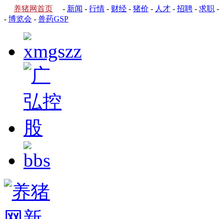
养猪网首页
-
新闻
-
行情
-
财经
-
猪价
-
人才
-
招聘
-
求职
-
博览会
-
兽药GSP