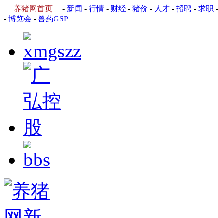
养猪网首页
-
新闻
-
行情
-
财经
-
猪价
-
人才
-
招聘
-
求职
-
博览会
-
兽药GSP