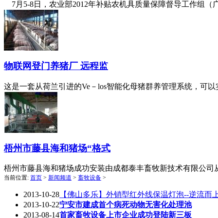
7月5-8日，农业部2012年补贴农机具质量保障督导工作组（
物联网登门养猪厂 远程监
这是一套从荷兰引进的Ve－los智能化母猪群养管理系统，可
梧州市藤县海和猪场“格式
梧州市藤县海和猪场成功安装由成都泰丰畜牧新技术有限公司
当前位置:
首页
>
新闻频道
>
畜牧设备
>
2013-10-28
【佛山多乐】外销型红外线保温灯泡--逆流而
2013-10-22
宁安市建成首个病死动物无害化处理池
2013-08-14
首家畜牧设备上市企业成功登陆新三板