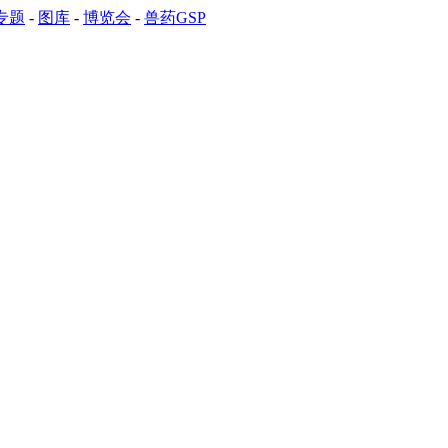
专题
-
图库
-
博览会
-
兽药GSP