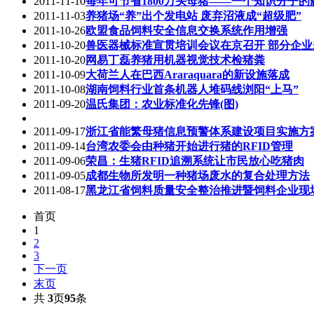
2011-11-10
每年可节省1800万头母猪——一个知识分子
2011-11-03
养猪场“养”出个发电站 废弃沼液成“超级肥”
2011-10-26
欧盟食品饲料安全信息交换系统作用增强
2011-10-20
兽医器械标准宣贯培训会议在京召开 部分企
2011-10-20
网易丁磊养猪用机器视觉技术检猪粪
2011-10-09
大荷兰人在巴西Araraquara的新设施落成
2011-10-08
湖南饲料行业首条机器人堆码线浏阳“上马”
2011-09-20
温氏集团：农业标准化先锋(图)
2011-09-17
浙江省能繁母猪信息预警体系建设项目实施方
2011-09-14
台湾农委会由种猪开始进行猪的RFID管理
2011-09-06
荣昌：生猪RFID追溯系统让市民放心吃猪肉
2011-09-05
成都生物所发明一种猪场废水的复合处理方法
2011-08-17
黑龙江省饲料质量安全整治推进暨饲料企业现
首页
1
2
3
下一页
末页
共
3
页
95
条