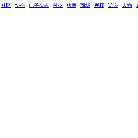
-
社区
-
协会
-
电子杂志
-
科技
-
猪病
-
商城
-
视频
-
访谈
-
人物
-