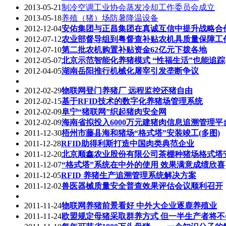
2013-05-21
制冷空调工业协会蒸发冷却工作委员会成立
2013-05-18
养殖（猪）场防暑降温设备
2012-12-04
安佑集团与正昌集团在真诚互信中提升战略合
2012-07-12
农业部督导组到粤督查补贴农机具质量保障工
2012-07-10
第二批农机购置补贴资金62亿元下拨各地
2012-05-07
北京示范智能化养猪模式 “性福生活”也能追踪
2012-04-05
湖南岳阳推行机械化屠宰引发垄断争议
2012-02-29
物联网登门养猪厂 远程监控还猪自由
2012-02-15
基于RFID技术的数字化养猪场管理系统
2012-02-09
阜宁“猪联网”织起猪肉安全网
2012-02-09
海南省拟投入6000万元建猪肉信息追溯管理平
2011-12-30
梧州市藤县海和猪场“格式塔”安装竣工(多图)
2011-12-28
RFID助得利斯打造中国肉类典范企业
2011-12-20
北京顺鑫农业股份有限公司茶棚种猪场格式塔
2011-12-07
“格式塔”系统在中外的使用 效果满意成绩欣喜
2011-12-05
RFID 养猪生产追溯管理系统解决方案
2011-12-02
兽医器械质量安全普查效果评估会议顺利召开
2011-11-24
物联网养猪前景看好 中外大企业逐鹿养殖业
2011-11-24
欧盟规定母猪采取群养方式 但一半生产者将