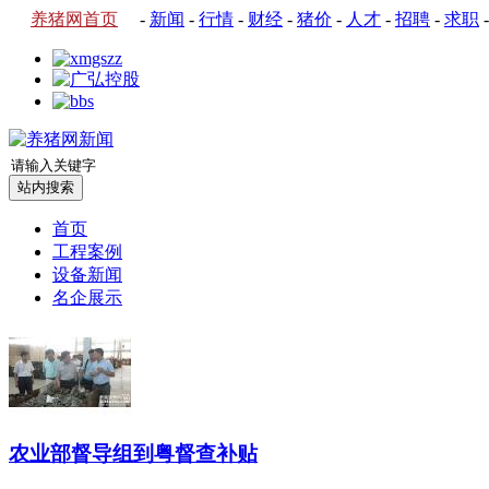
养猪网首页
-
新闻
-
行情
-
财经
-
猪价
-
人才
-
招聘
-
求职
首页
工程案例
设备新闻
名企展示
农业部督导组到粤督查补贴