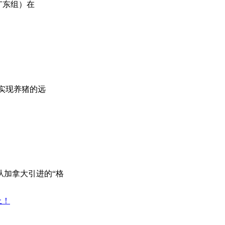
广东组）在
以实现养猪的远
从加拿大引进的“格
上！