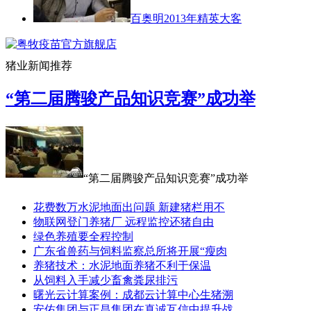
百奥明2013年精英大客
猪业新闻推荐
“第二届腾骏产品知识竞赛”成功举
“第二届腾骏产品知识竞赛”成功举
花费数万水泥地面出问题 新建猪栏用不
物联网登门养猪厂 远程监控还猪自由
绿色养殖要全程控制
广东省兽药与饲料监察总所将开展“瘦肉
养猪技术：水泥地面养猪不利于保温
从饲料入手减少畜禽粪尿排污
曙光云计算案例：成都云计算中心生猪溯
安佑集团与正昌集团在真诚互信中提升战