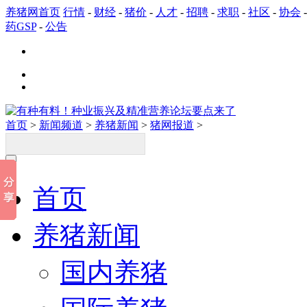
养猪网首页
行情
-
财经
-
猪价
-
人才
-
招聘
-
求职
-
社区
-
协会
药GSP
-
公告
首页
>
新闻频道
>
养猪新闻
>
猪网报道
>
首页
养猪新闻
国内养猪