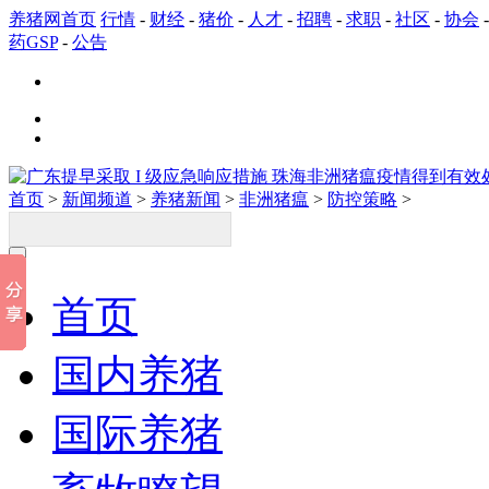
养猪网首页
行情
-
财经
-
猪价
-
人才
-
招聘
-
求职
-
社区
-
协会
药GSP
-
公告
首页
>
新闻频道
>
养猪新闻
>
非洲猪瘟
>
防控策略
>
首页
国内养猪
国际养猪