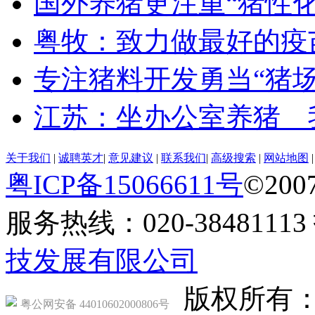
国外养猪更注重“猪性化
粤牧：致力做最好的疫
专注猪料开发勇当“猪场
江苏：坐办公室养猪 
关于我们
|
诚聘英才
|
意见建议
|
联系我们
|
高级搜索
|
网站地图
粤ICP备15066611号
©2007
服务热线：020-384811
技发展有限公司
版权所有
粤公网安备 44010602000806号