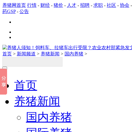
养猪网首页
行情
-
财经
-
猪价
-
人才
-
招聘
-
求职
-
社区
-
协会
药GSP
-
公告
首页
>
新闻频道
>
养猪新闻
>
国内养猪
>
首页
养猪新闻
国内养猪