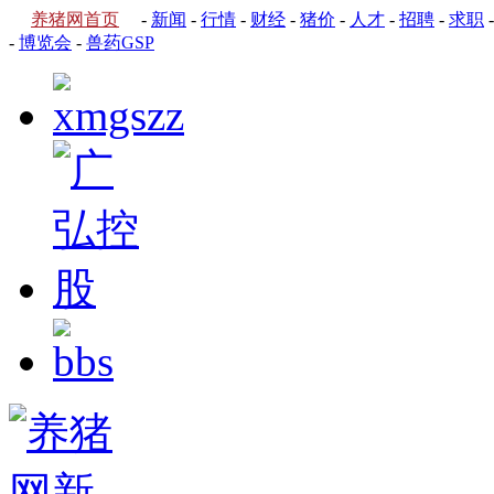
养猪网首页
-
新闻
-
行情
-
财经
-
猪价
-
人才
-
招聘
-
求职
-
博览会
-
兽药GSP