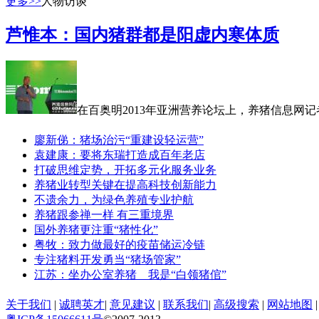
更多>>
人物访谈
芦惟本：国内猪群都是阳虚内寒体质
在百奥明2013年亚洲营养论坛上，养猪信息网
廖新俤：猪场治污“重建设轻运营”
袁建康：要将东瑞打造成百年老店
打破思维定势，开拓多元化服务业务
养猪业转型关键在提高科技创新能力
不遗余力，为绿色养殖专业护航
养猪跟参禅一样 有三重境界
国外养猪更注重“猪性化”
粤牧：致力做最好的疫苗储运冷链
专注猪料开发勇当“猪场管家”
江苏：坐办公室养猪 我是“白领猪倌”
关于我们
|
诚聘英才
|
意见建议
|
联系我们
|
高级搜索
|
网站地图