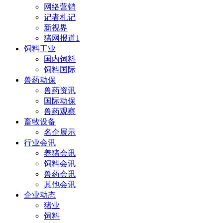
网络营销
记者札记
新视界
猪网报道1
饲料工业
国内饲料
饲料国际
兽药动保
兽药资讯
国际动保
兽药观察
畜牧设备
名企展示
行业会讯
养猪会讯
饲料会讯
兽药会讯
其他会讯
企业动态
猪业
饲料