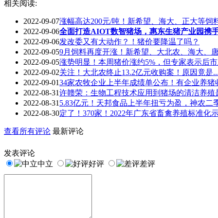
相关阅读:
2022-09-07
涨幅高达200元/吨！新希望、海大、正大等饲
2022-09-06
全面打造AIOT数智猪场，惠东生猪产业园携
2022-09-06
发改委又有大动作？！猪价要降温了吗？
2022-09-05
9月饲料再度开涨！新希望、大北农、海大、
2022-09-05
涨势明显！本周猪价涨约5%，但专家表示后
2022-09-02
关注！大北农终止13.2亿元收购案！原因竟是..
2022-09-01
34家农牧企业上半年成绩单公布！有企业养猪收
2022-08-31
许赣荣：生物工程技术应用到猪场的清洁养殖
2022-08-31
5.83亿元！天邦食品上半年扭亏为盈，神农二
2022-08-30
定了！370家！2022年广东省畜禽养殖标准化
查看所有评论
最新评论
发表评论
中立
好评
差评