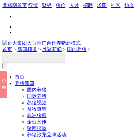
养猪网首页
行情
-
财经
-
猪价
-
人才
-
招聘
-
求职
-
社区
-
协会
首页
>
新闻频道
>
养猪新闻
>
国内养猪
>
首页
养猪新闻
国内养猪
国际养猪
养猪视频
畜牧瞭望
非洲猪瘟
企业宣传
猪网报道
养猪沙龙品牌活动