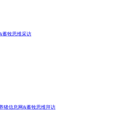
&蓄牧思维采访
养猪信息网&蓄牧思维拜访