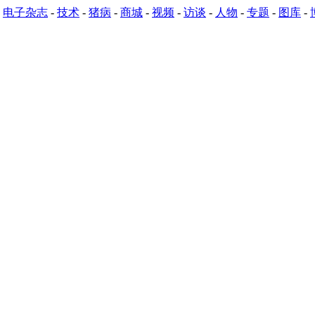
-
电子杂志
-
技术
-
猪病
-
商城
-
视频
-
访谈
-
人物
-
专题
-
图库
-