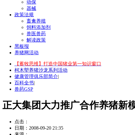
动保
器械
政策法规
畜禽养殖
饲料添加剂
兽医兽药
解读政策
黑板报
养猪网活动
【蓄牧思维】打造中国猪业第一知识窗口
柯木塱养猪沙龙系列活动
健康管理俱乐部简介
|
百科全书
|
兽药GSP
正大集团大力推广合作养猪新
点击：
日期：
2008-09-20 21:35
来源：