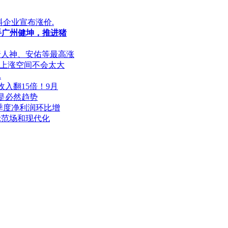
料企业宣布涨价.
手广州健坤，推进猪
唐人神、安佑等最高涨
市上涨空间不会太大
.
入翻15倍！9月
是必然趋势
季度净利润环比增
示范场和现代化